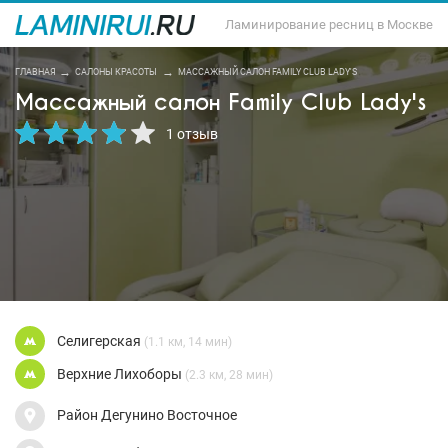
Ламинирование ресниц в Москве
ГЛАВНАЯ
САЛОНЫ КРАСОТЫ
МАССАЖНЫЙ САЛОН FAMILY CLUB LADY'S
Массажный салон Family Club Lady's
1 отзыв
Селигерская
(1.1 км, 14 мин)
Верхние Лихоборы
(2.3 км, 28 мин)
Район Дегунино Восточное