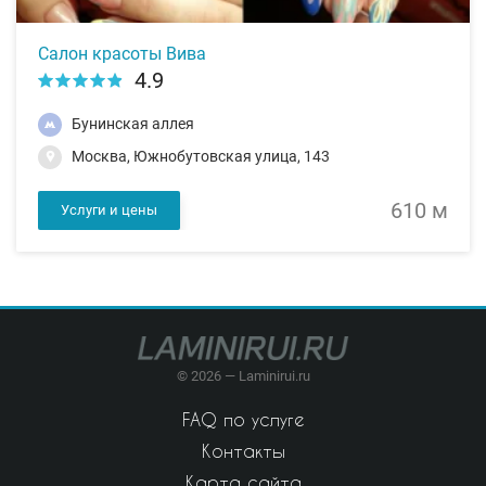
Салон красоты Вива
4.9
Бунинская аллея
Москва, Южнобутовская улица, 143
610 м
Услуги и цены
© 2026 — Laminirui.ru
FAQ по услуге
Контакты
Карта сайта