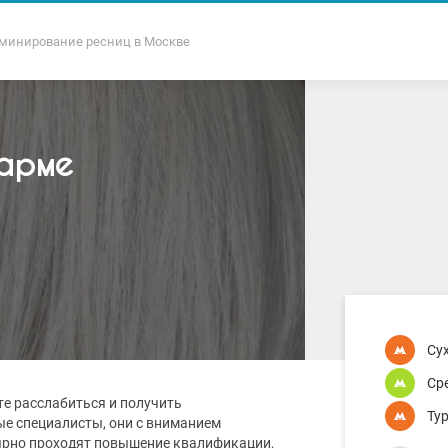
минирование ресниц в Москве
арме
Су
Ср
те расслабиться и получить
Ту
ые специалисты, они с вниманием
лярно проходят повышение квалификации,