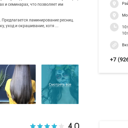
Ра
х и семинарах, что позволяет им
Мо
. Предлагается ламинирование ресниц.
у, уход и окрашивание, хотя ...
10:
10
Вк
+7 (926
Смотреть все
4.0