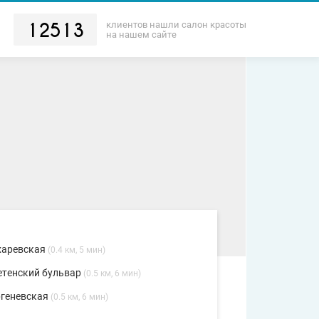
клиентов нашли салон красоты
12513
на нашем сайте
харевская
(0.4 км, 5 мин)
етенский бульвар
(0.5 км, 6 мин)
ргеневская
(0.5 км, 6 мин)